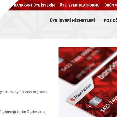
BANKKART ÜYE İŞYERİM
ÜYE İŞYERİ PLATFORMU
ÜRÜN V
ÜYE İŞYERI HIZMETLERI
POS Ç
ya da manyetik alan bilgisinin
 çaldırdığı kartın 3.şahıslarca