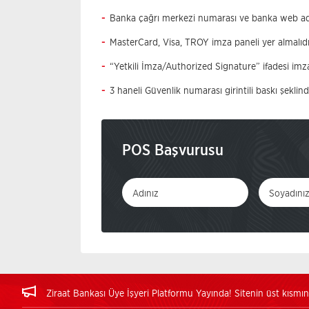
Banka çağrı merkezi numarası ve banka web adres
MasterCard, Visa, TROY imza paneli yer almalıdır.
“Yetkili İmza/Authorized Signature” ifadesi imza
3 haneli Güvenlik numarası girintili baskı şeklin
POS Başvurusu
Ziraat Bankası Üye İşyeri Platformu Yayında! Sitenin üst kısmında