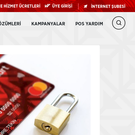
E HİZMET ÜCRETLERİ
ÜYE GİRİŞİ
İNTERNET ŞUBESİ
ÖZÜMLERI
KAMPANYALAR
POS YARDIM